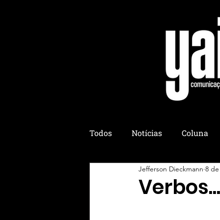
Todos
Notícias
Coluna
Jefferson Dieckmann
8 de
Colônia Yaih
Yaih Culiná
Verbos..
Yaih Eventos
Yaih Esotér