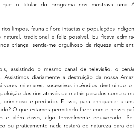
 que o titular do programa nos mostrava uma Am
 
 rios limpos, fauna e flora intactas e populações indígen
 natural, tradicional e feliz possível. Eu ficava admi
inda criança, sentia-me orgulhoso da riqueza ambient
is, assistindo o mesmo canal de televisão, o cenár
o. Assistimos diariamente a destruição da nossa Amazô
rvores milenares, sucessivos incêndios destruindo o P
poluição dos rios através de metais pesados como o mer
, criminoso e predador. E isso, para enriquecer a un
 tudo? O que estamos permitindo fazer com o nosso paí
so e além disso, algo terrivelmente equivocado. Se 
o ou praticamente nada restará de natureza para dei
. 