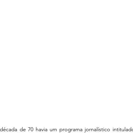
ames
Yaih Verão
Oferecimento COOPAR Alimentos
eus
Oferecimento Óptica PARIS
Oferecimento DAN
Oferecimento VitaSana
Oferecimento Agregar Consul
écada de 70 havia um programa jornalístico intitulad