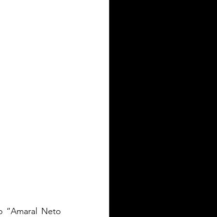
IEL ZIELKE TURISMO
toria
o “Amaral Neto 