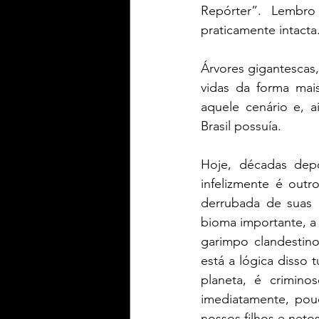
Repórter”. Lembro
praticamente intacta.
Árvores gigantescas,
vidas da forma mais
aquele cenário e, a
Brasil possuía. 
Hoje, décadas depo
infelizmente é outr
derrubada de suas á
bioma importante, a 
garimpo clandestino
está a lógica disso
planeta, é crimino
imediatamente, pouc
nossos filhos e netos