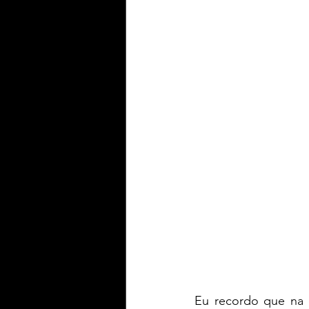
Yaih Informação
Yaih G
Oferecimento BERWALDT Pn
Oferecimento PLAY Padel
Oferecimento Souza Radtke
Eu recordo que na d