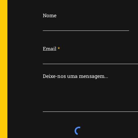
Wuornos: A Mulher que
Rompeu o Arquétipo da
Nome
Violência Feminina
Email
Deixe-nos uma mensagem...