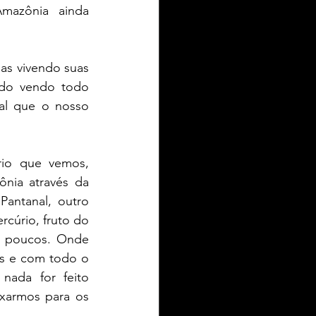
azônia ainda 
as vivendo suas 
rado vendo todo 
al que o nosso 
io que vemos, 
nia através da 
antanal, outro 
cúrio, fruto do 
s poucos. Onde 
s e com todo o 
nada for feito 
xarmos para os 