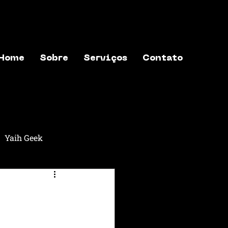
Home
Sobre
Serviços
Contato
Yaih Geek
aih Música
Yaih Astros
exões
Yaih Finanças