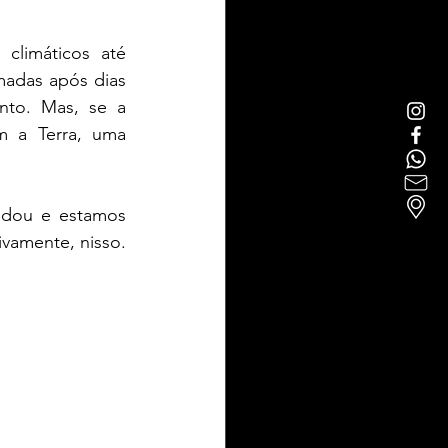
climáticos até 
adas após dias 
to. Mas, se a 
 a Terra, uma 
udou e estamos 
vamente, nisso. 