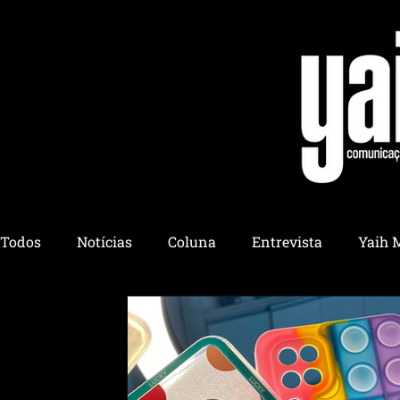
Todos
Notícias
Coluna
Entrevista
Yaih 
Yaih Culinária
Yaih Educação
Yaih Pet
Yaih Esotérico
Yaih Utilidades
Yaih Ambient