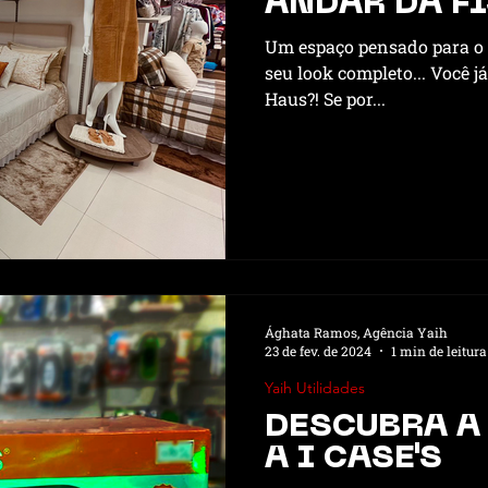
ANDAR DA FI
Um espaço pensado para o c
seu look completo... Você j
Haus?! Se por...
Ághata Ramos, Agência Yaih
23 de fev. de 2024
1 min de leitura
Yaih Utilidades
DESCUBRA A
A I CASE'S