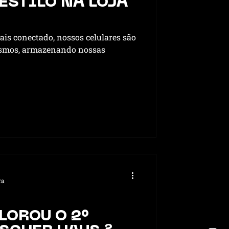
ESTILO NA LOJA
is conectado, nossos celulares são
esmos, armazenando nossas
ecimento VitaSana
ra
LOROU O 2°