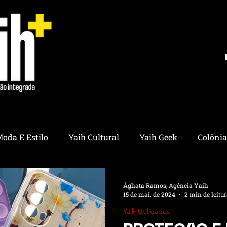
Moda E Estilo
Yaih Cultural
Yaih Geek
Colônia
Yaih Saúde
Yaih Música
Yaih Astros
Yaih Eve
Ághata Ramos, Agência Yaih
15 de mai. de 2024
2 min de leitu
Yaih Utilidades
al
Yaih Reflexões
Yaih Finanças
Yaih Inform