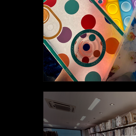
Yaih Games
Yaih Verão
Oferecimento COOPA
Oferecimento Óptica PARIS
Oferecimento DANIE
Oferecimento Agregar Consultoria
Oferecimento