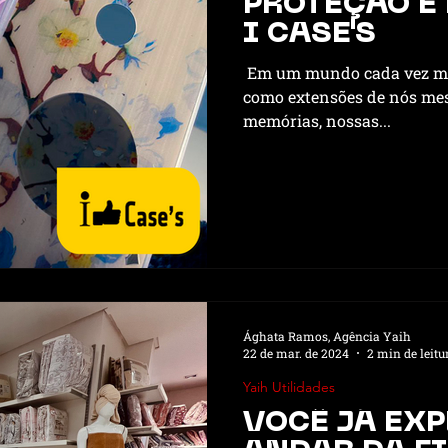
PROTEÇÃO E 
I CASE'S
R Alimentos
Oferecimento BERWALDT Pneus
‌ Em um mundo cada vez ma
como extensões de nós m
memórias, nossas...
L ZIELKE TURISMO
Oferecimento PLAY Padel
Ofer
 Souza Radtke
Ághata Ramos, Agência Yaih
22 de mar. de 2024
2 min de leitu
Yaih Utilidades
VOCÊ JÁ EXP