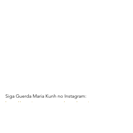
Siga Guerda Maria Kunh no Instagram:
https://www.instagram.com/guerdamari
akuhn?
utm_source=ig_web_button_share_she
et&igsh=ZDNlZDc0MzIxNw==
Compondo vidas