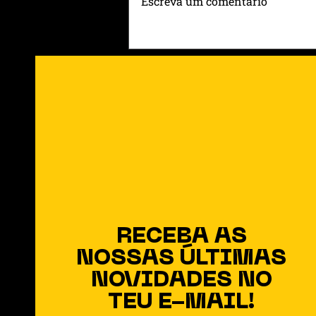
Escreva um comentário
Entre Rótulos e Raízes: O
Que Ainda Sustenta o
Coração no Meio da
Modernidade
RECEBA AS
NOSSAS ÚLTIMAS
NOVIDADES NO
TEU E-MAIL!