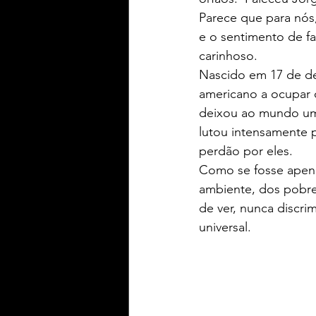
Parece que para nós, 
e o sentimento de fa
Yaih Informação
Yaih G
carinhoso. 
Nascido em 17 de de
americano a ocupar 
Oferecimento BERWALDT Pn
deixou ao mundo um 
lutou intensamente p
perdão por eles. 
Oferecimento PLAY Padel
Como se fosse apen
ambiente, dos pobre
de ver, nunca discr
Oferecimento Souza Radtke
universal. 