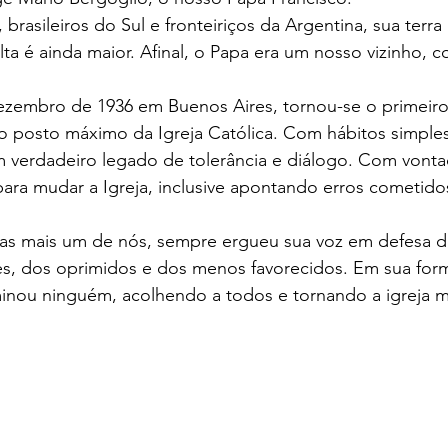
brasileiros do Sul e fronteiriços da Argentina, sua terra n
lta é ainda maior. Afinal, o Papa era um nosso vizinho, 
ames
Yaih Verão
Oferecimento COOPAR Alimentos
zembro de 1936 em Buenos Aires, tornou-se o primeiro 
o posto máximo da Igreja Católica. Com hábitos simples
eus
Oferecimento Óptica PARIS
Oferecimento DAN
verdadeiro legado de tolerância e diálogo. Com vonta
ara mudar a Igreja, inclusive apontando erros cometido
Oferecimento VitaSana
Oferecimento Agregar Consul
as mais um de nós, sempre ergueu sua voz em defesa d
s, dos oprimidos e dos menos favorecidos. Em sua for
iminou ninguém, acolhendo a todos e tornando a igreja 