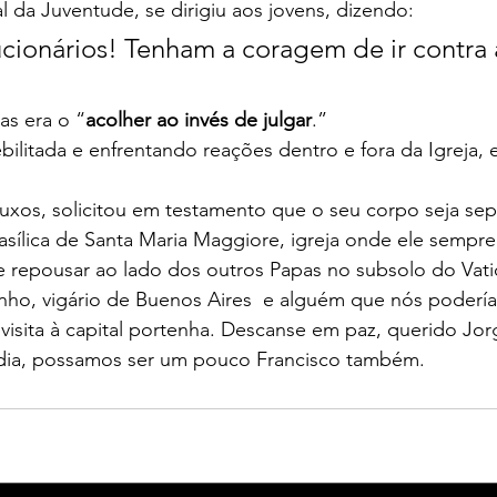
da Juventude, se dirigiu aos jovens, dizendo: 
cionários! Tenham a coragem de ir contra 
s era o “
acolher ao invés de julgar
.”
ilitada e enfrentando reações dentro e fora da Igreja, e
uxos, solicitou em testamento que o seu corpo seja se
Basílica de Santa Maria Maggiore, igreja onde ele sempre 
de repousar ao lado dos outros Papas no subsolo do Vati
inho, vigário de Buenos Aires  e alguém que nós poderí
isita à capital portenha. Descanse em paz, querido Jor
dia, possamos ser um pouco Francisco também.