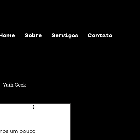
Home
Sobre
Serviços
Contato
Yaih Geek
aih Música
Yaih Astros
cemos um pouco 
exões
Yaih Finanças