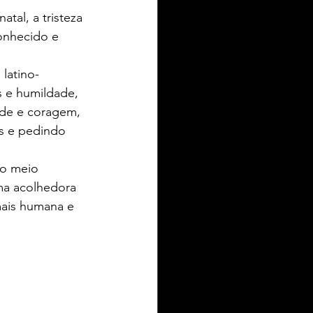
atal, a tristeza 
conhecido e 
latino-
 e humildade, 
IEL ZIELKE TURISMO
de e coragem, 
s e pedindo 
toria
o meio 
ma acolhedora 
mais humana e 