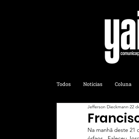
Todos
Notícias
Coluna
Jefferson Dieckmann
22 d
Colônia Yaih
Yaih Culiná
Francis
Na manhã deste 21 d
Yaih Eventos
Yaih Esotér
órfaos.  Faleceu Jor