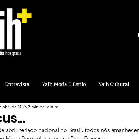
Entrevista
Yaih Moda E Estilo
Yaih Cultural
e abr. de 2025
2 min de leitura
ria
Yaih Educação
Yaih Pet
Yaih Saúde
Y
cus…
e abril, feriado nacional no Brasil, todos nós amanhe
ico
Yaih Utilidades
Yaih Ambiental
Yaih Refl
ge Mario Bergoglio, o nosso Papa Francisco. 