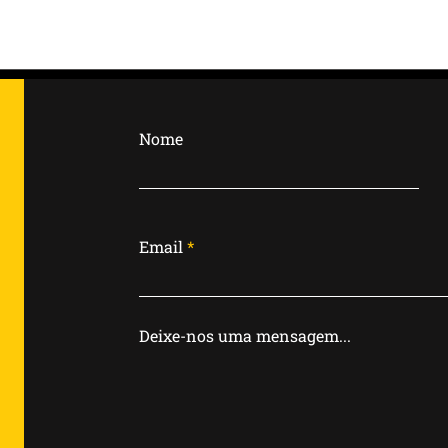
Edição 22 – Aileen
Wuornos: A Mulher que
Rompeu o Arquétipo da
Nome
Violência Feminina
Email
Deixe-nos uma mensagem...