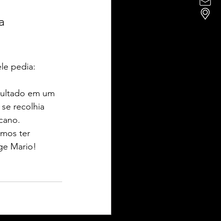
a 
le pedia: 
pultado em um 
se recolhia 
cano. 
amos ter 
ge Mario! 