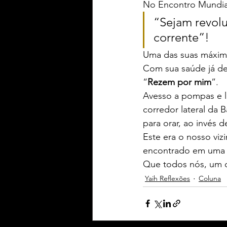
No Encontro Mundial 
“Sejam revolu
corrente”!
Uma das suas máxima
Com sua saúde já deb
“
Rezem por mim
”.
Avesso a pompas e l
corredor lateral da 
para orar, ao invés 
Este era o nosso viz
encontrado em uma v
Que todos nós, um 
Yaih Reflexões
Coluna