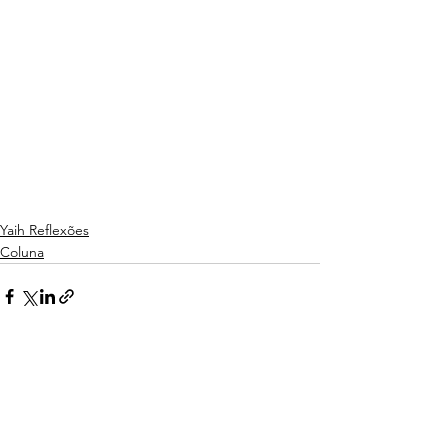
Yaih Reflexões
Coluna
Ver tudo
Posts recentes