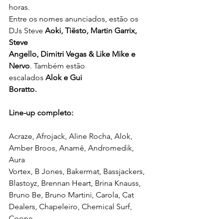
horas.
Entre os nomes anunciados, estão os 
DJs Steve 
Aoki, Tiësto, Martin Garrix, 
Steve
Angello, Dimitri Vegas & Like Mike e 
Nervo
. Também estão 
escalados
 Alok e Gui
Boratto.
Line-up completo:
Acraze, Afrojack, Aline Rocha, Alok, 
Amber Broos, Anamē, Andromedik, 
Aura
Vortex, B Jones, Bakermat, Bassjackers, 
Blastoyz, Brennan Heart, Brina Knauss,
Bruno Be, Bruno Martini, Carola, Cat 
Dealers, Chapeleiro, Chemical Surf, 
Coone,