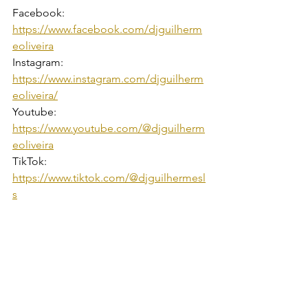
Facebook: 
https://www.facebook.com/djguilherm
eoliveira
Instagram: 
https://www.instagram.com/djguilherm
eoliveira/
Youtube: 
https://www.youtube.com/@djguilherm
eoliveira
TikTok: 
https://www.tiktok.com/@djguilhermesl
s
Threads: 
https://www.threads.net/@djguilhermeo
liveira
Segue o meu Playlist lá no Spotify:
https://open.spotify.com/playlist/5DxrF
ime7zrbiyY0jqfIRB?si=YAk8NQX7TA26- 