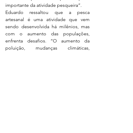
importante da atividade pesqueira”.
Eduardo ressaltou que a pesca 
artesanal é uma atividade que vem 
sendo desenvolvida há milênios, mas 
com o aumento das populações, 
enfrenta desafios. “O aumento da 
poluição, mudanças climáticas, 
ameaças de extinção de algumas 
espécies e redução dos estoques e 
volumes pescados, entre outras coisas, 
ameaçam a atividade. Isso torna 
evidente a necessidade de se pensar, 
planejar e discutir o futuro da atividade 
pesqueira e envolver os pescadores e 
as pescadoras”.
Notícias