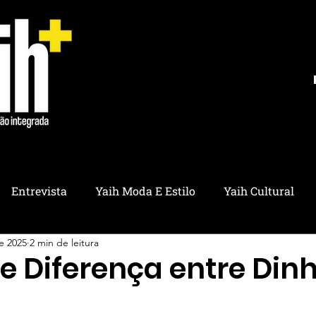
Entrevista
Yaih Moda E Estilo
Yaih Cultural
e 2025
2 min de leitura
ria
Yaih Educação
Yaih Pet
Yaih Saúde
Y
e Diferença entre Dinh
ico
Yaih Utilidades
Yaih Ambiental
Yaih Refl