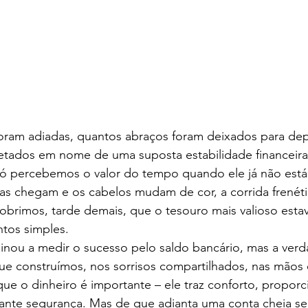
oram adiadas, quantos abraços foram deixados para dep
tados em nome de uma suposta estabilidade financeir
só percebemos o valor do tempo quando ele já não está
as chegam e os cabelos mudam de cor, a corrida frenéti
obrimos, tarde demais, que o tesouro mais valioso estav
tos simples.
nou a medir o sucesso pelo saldo bancário, mas a verda
ue construímos, nos sorrisos compartilhados, nas mãos 
 que o dinheiro é importante – ele traz conforto, proporc
ante segurança. Mas de que adianta uma conta cheia se