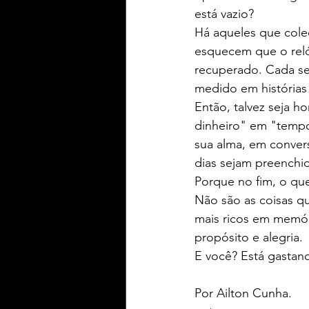
está vazio?
Há aqueles que colec
esquecem que o rel
recuperado. Cada se
medido em histórias
Então, talvez seja h
dinheiro" em "tempo
sua alma, em conver
dias sejam preenchi
Porque no fim, o qu
Não são as coisas q
mais ricos em memór
propósito e alegria.
E você? Está gastan
Por Ailton Cunha.