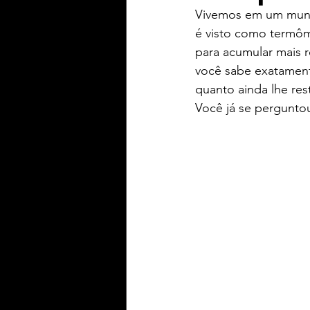
Vivemos em um mundo
é visto como termôm
Yaih Informação
Yaih G
para acumular mais r
você sabe exatamente
quanto ainda lhe res
Oferecimento BERWALDT Pn
Você já se perguntou
Oferecimento PLAY Padel
Oferecimento Souza Radtke