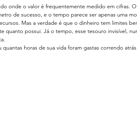
 onde o valor é frequentemente medido em cifras. O 
etro de sucesso, e o tempo parece ser apenas uma mo
ames
Yaih Verão
Oferecimento COOPAR Alimentos
ecursos. Mas a verdade é que o dinheiro tem limites be
 quanto possui. Já o tempo, esse tesouro invisível, nun
ta.
eus
Oferecimento Óptica PARIS
Oferecimento DAN
 quantas horas de sua vida foram gastas correndo atrás
Oferecimento VitaSana
Oferecimento Agregar Consul