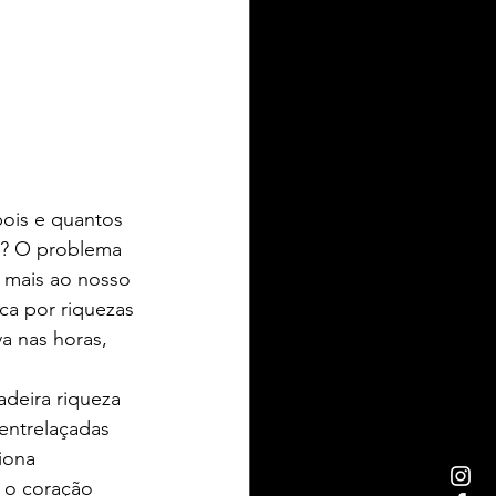
ois e quantos 
a? O problema 
 mais ao nosso 
ca por riquezas 
a nas horas, 
deira riqueza 
entrelaçadas 
iona 
 o coração 