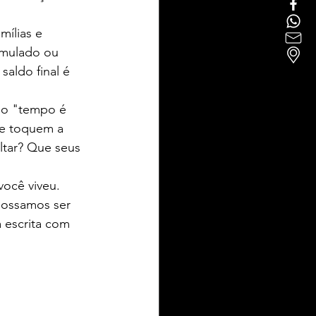
mílias e 
mulado ou 
aldo final é 
 o "tempo é 
te toquem a 
ltar? Que seus 
ocê viveu. 
possamos ser 
 escrita com 