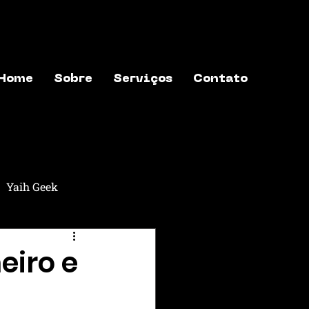
Home
Sobre
Serviços
Contato
Yaih Geek
aih Música
Yaih Astros
eiro e
exões
Yaih Finanças