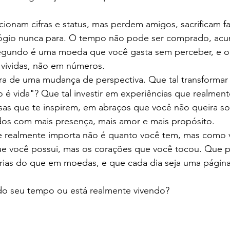
ionam cifras e status, mas perdem amigos, sacrificam fa
ógio nunca para. O tempo não pode ser comprado, acu
gundo é uma moeda que você gasta sem perceber, e o s
 vividas, não em números.
ora de uma mudança de perspectiva. Que tal transformar
 é vida"? Que tal investir em experiências que realmen
sas que te inspirem, em abraços que você não queira so
dos com mais presença, mais amor e mais propósito.
e realmente importa não é quanto você tem, mas como v
ue você possui, mas os corações que você tocou. Que 
ias do que em moedas, e que cada dia seja uma página
do seu tempo ou está realmente vivendo?