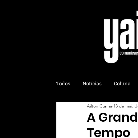
Todos
Notícias
Coluna
Ailton Cunha
13 de mai. d
Colônia Yaih
Yaih Culiná
A Grand
Tempo
Yaih Eventos
Yaih Esotér