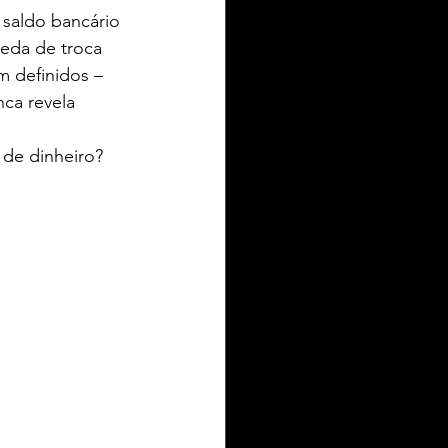
saldo bancário 
eda de troca 
m definidos – 
ca revela 
IEL ZIELKE TURISMO
 de dinheiro?
toria