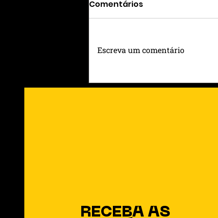
Comentários
Escreva um comentário
Entre Rótulos e Raízes: O
Que Ainda Sustenta o
Coração no Meio da
Modernidade
RECEBA AS