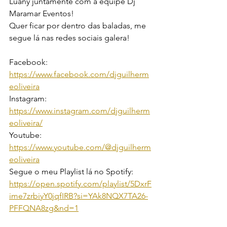
Luany juntamente com a equipe Dj 
Maramar Eventos!
Quer ficar por dentro das baladas, me 
segue lá nas redes sociais galera!
Facebook: 
https://www.facebook.com/djguilherm
eoliveira
Instagram: 
https://www.instagram.com/djguilherm
eoliveira/
Youtube: 
https://www.youtube.com/@djguilherm
eoliveira
Segue o meu Playlist lá no Spotify: 
https://open.spotify.com/playlist/5DxrF
ime7zrbiyY0jqfIRB?si=YAk8NQX7TA26-
PFFQNA8zg&nd=1