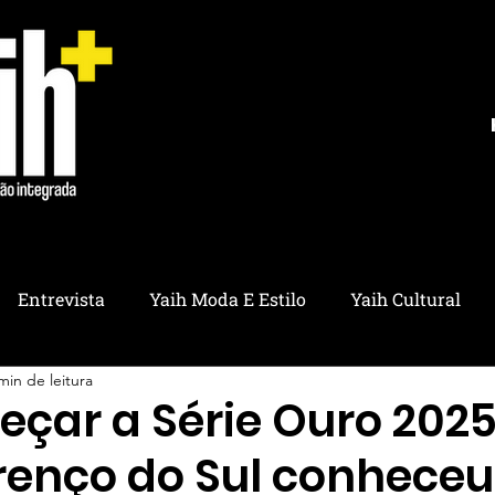
Entrevista
Yaih Moda E Estilo
Yaih Cultural
min de leitura
ria
Yaih Educação
Yaih Pet
Yaih Saúde
Y
eçar a Série Ouro 2025
renço do Sul conheceu
ico
Yaih Utilidades
Yaih Ambiental
Yaih Refl