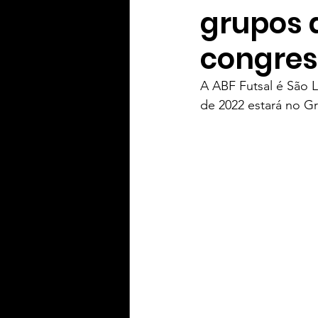
grupos
Yaih Informação
Yaih G
congres
A ABF Futsal é São 
Oferecimento BERWALDT Pn
de 2022 estará no G
Oferecimento PLAY Padel
Oferecimento Souza Radtke