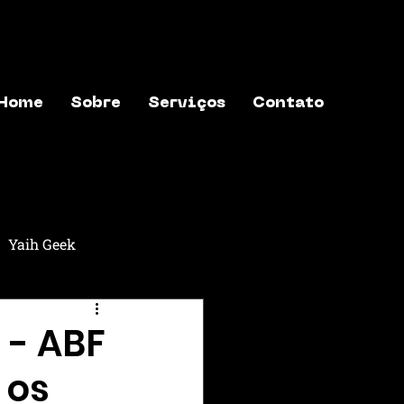
Home
Sobre
Serviços
Contato
Yaih Geek
aih Música
Yaih Astros
 - ABF
 os
exões
Yaih Finanças