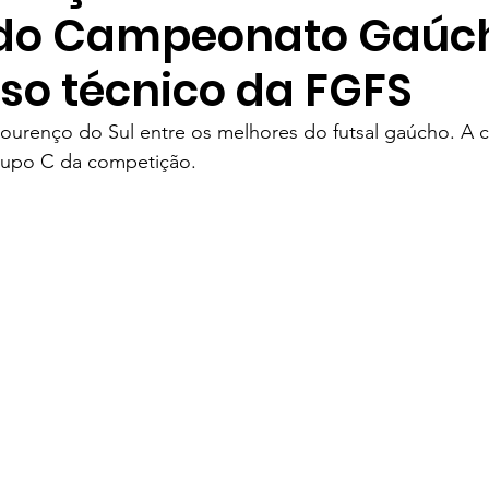
 do Campeonato Gaúc
ames
Yaih Verão
Oferecimento COOPAR Alimentos
so técnico da FGFS
Lourenço do Sul entre os melhores do futsal gaúcho. A
eus
Oferecimento Óptica PARIS
Oferecimento DAN
rupo C da competição. 
Oferecimento VitaSana
Oferecimento Agregar Consul