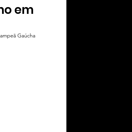
ho em
 campeã Gaúcha 
IEL ZIELKE TURISMO
toria