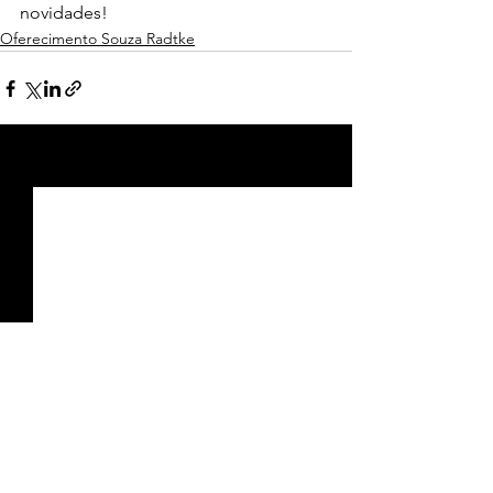
novidades!
Oferecimento Souza Radtke
Ver tudo
Posts recentes