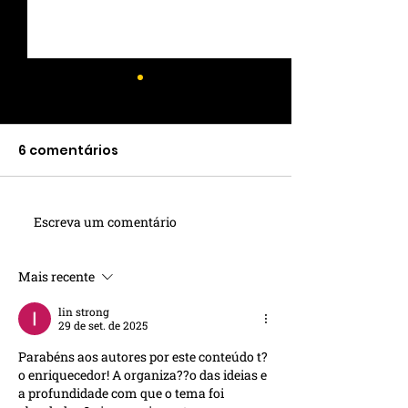
6 comentários
Escreva um comentário
Arquivos de Aço:
Transforme s
Segurança e
espaço com 
Durabilidade na
de aço!
Mais recente
Organização de
lin strong
Documentos
29 de set. de 2025
Parabéns aos autores por este conteúdo t?
o enriquecedor! A organiza??o das ideias e 
a profundidade com que o tema foi 