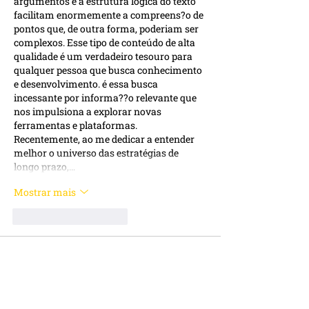
argumentos e a estrutura lógica do texto 
facilitam enormemente a compreens?o de 
pontos que, de outra forma, poderiam ser 
complexos. Esse tipo de conteúdo de alta 
qualidade é um verdadeiro tesouro para 
qualquer pessoa que busca conhecimento 
e desenvolvimento. é essa busca 
incessante por informa??o relevante que 
nos impulsiona a explorar novas 
ferramentas e plataformas. 
Recentemente, ao me dedicar a entender 
melhor o universo das estratégias de 
longo prazo,…
Mostrar mais
Curtir
Responder
lin strong
29 de set. de 2025
Gostaria de expressar meu apre?o pela 
qualidade e pela forma como este 