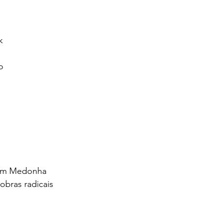
k 
o 
 
tom Medonha
bras radicais 