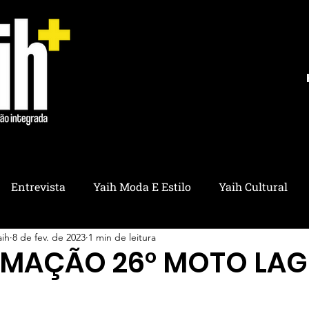
Entrevista
Yaih Moda E Estilo
Yaih Cultural
aih
8 de fev. de 2023
1 min de leitura
ria
Yaih Educação
Yaih Pet
Yaih Saúde
Y
MAÇÃO 26° MOTO LA
ico
Yaih Utilidades
Yaih Ambiental
Yaih Refl