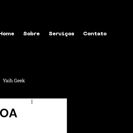
Home
Sobre
Serviços
Contato
Yaih Geek
aih Música
Yaih Astros
GOA
exões
Yaih Finanças