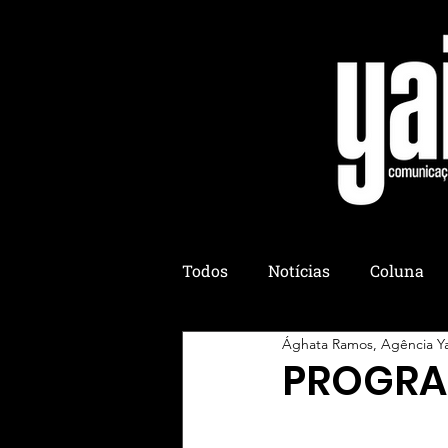
Todos
Notícias
Coluna
Ághata Ramos, Agência Y
Colônia Yaih
Yaih Culiná
PROGRA
Yaih Eventos
Yaih Esotér