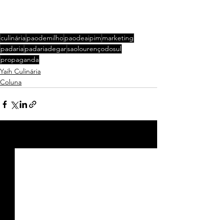
culinária
paodemilho
paodeaipim
marketing
padaria
padariadegar
saolourençodosul
propaganda
Yaih Culinária
Coluna
Ver tudo
Posts recentes