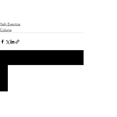
Yaih Eventos
Coluna
Ver tudo
Posts recentes