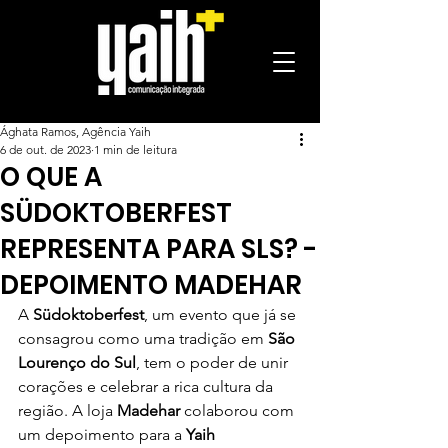
Ághata Ramos, Agência Yaih
6 de out. de 2023
1 min de leitura
O QUE A
SÜDOKTOBERFEST
REPRESENTA PARA SLS? -
DEPOIMENTO MADEHAR
A 
Südoktoberfest
, um evento que já se 
consagrou como uma tradição em 
São 
Lourenço do Sul
, tem o poder de unir 
corações e celebrar a rica cultura da 
região. A loja 
Madehar 
colaborou com 
um depoimento para a 
Yaih