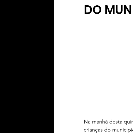
DO MUNI
Yaih Informação
Yaih G
Oferecimento BERWALDT Pn
Oferecimento PLAY Padel
Oferecimento Souza Radtke
Na manhã desta quint
crianças do municíp