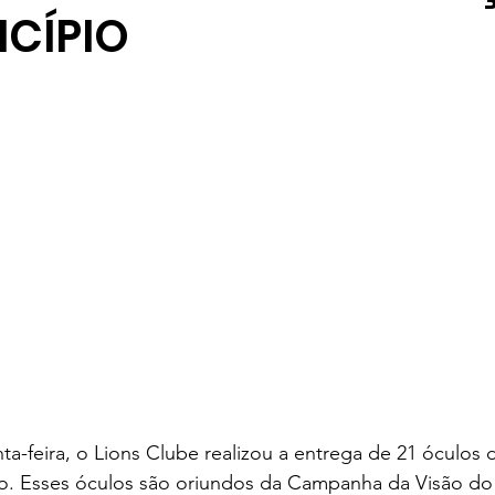
CÍPIO
ames
Yaih Verão
Oferecimento COOPAR Alimentos
eus
Oferecimento Óptica PARIS
Oferecimento DAN
Oferecimento VitaSana
Oferecimento Agregar Consul
a-feira, o Lions Clube realizou a entrega de 21 óculos 
io. Esses óculos são oriundos da Campanha da Visão do