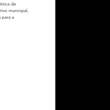
stica de 
tivo municipal, 
 para a 