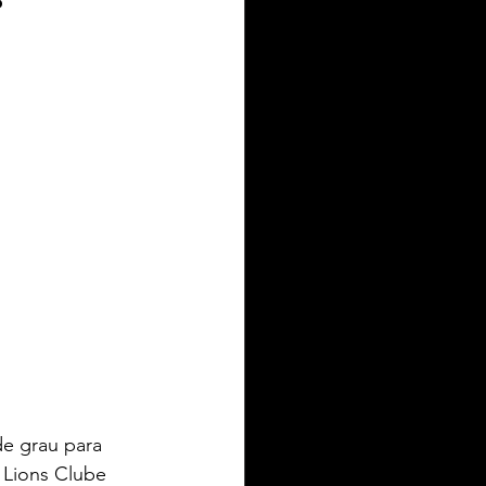
IEL ZIELKE TURISMO
toria
de grau para 
 Lions Clube 