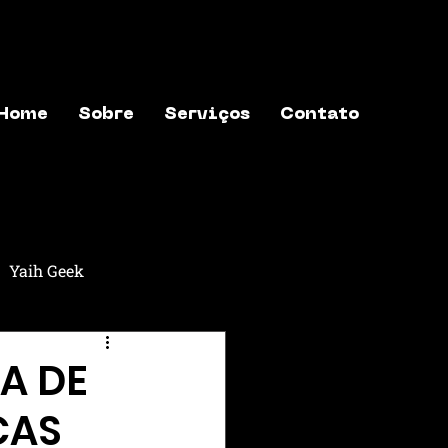
Home
Sobre
Serviços
Contato
Yaih Geek
aih Música
Yaih Astros
GA DE
ÇAS
exões
Yaih Finanças