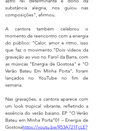
astro rei determinante e dono da 
substância alegria, nos guiou nas 
composições", afirmou.
A cantora também celebrou o 
momento de reencontro com a energia 
do público: "Calor, amor e ritmo, isso 
que faz o movimento."Dois vídeos da 
gravação ao vivo no Farol da Barra, com 
as músicas "Energia de Gostosa" e "O 
Verão Bateu Em Minha Porta", foram 
lançados no YouTube no fim de 
semana. 
Nas gravações, a cantora aparece com 
um look tropical vibrante, refletindo a 
essência do verão baiano. EP “O Verão 
Bateu em Minha Porta”01 – Energia de 
Gostosa
https://
youtu.be/R53A721FcLE?