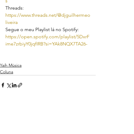
s
Threads:
https://www.threads.net/@djguilhermeo
liveira
Segue o meu Playlist lá no Spotify:
https://open.spotify.com/playlist/5DxrF
ime7zrbiyY0jqfIRB?si=YAk8NQX7TA26-
Yaih Música
Coluna
Ver tudo
Posts recentes