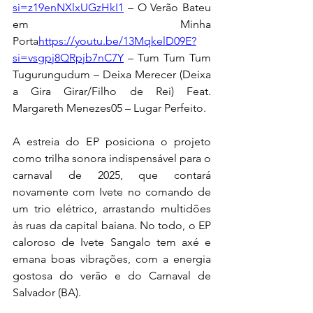
si=z19enNXlxUGzHkI1
 – O Verão Bateu 
em Minha 
Porta
https://
youtu.be/13MqkelD09E?
si=vsgpj8QRpjb7nC7Y
 – Tum Tum Tum 
Tugurungudum – Deixa Merecer (Deixa 
a Gira Girar/Filho de Rei) Feat. 
Margareth Menezes05 – Lugar Perfeito.
A estreia do EP posiciona o projeto 
como trilha sonora indispensável para o 
carnaval de 2025, que contará 
novamente com Ivete no comando de 
um trio elétrico, arrastando multidões 
às ruas da capital baiana. No todo, o EP 
caloroso de Ivete Sangalo tem axé e 
emana boas vibrações, com a energia 
gostosa do verão e do Carnaval de 
Salvador (BA).