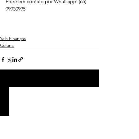
Entre em contato por Whatsapp: (65) 
99930995
Yaih Finanças
Coluna
Ver tudo
Posts recentes