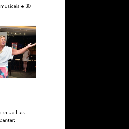
musicais e 30 
IEL ZIELKE TURISMO
toria
ra de Luis 
cantar;