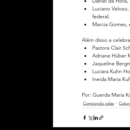
Daniel da Hora, 
Luciano Veloso, 
federal;
Marcia Gomes, es
Além disso a celebr
Pastora Clair S
Adriane Hüber M
Jaqueline Berg
Luciara Kuhn Ho
Ineida Maria Ku
Por: Guerda Maria K
Compondo vidas
Colun