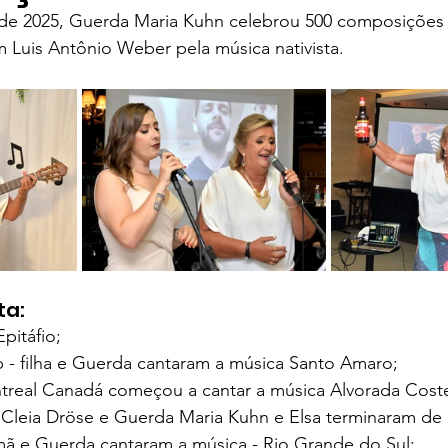
de 2025, Guerda Maria Kuhn celebrou 500 composições 
 Luis Antônio Weber pela música nativista.
ames
Yaih Verão
Oferecimento COOPAR Alimentos
eus
Oferecimento Óptica PARIS
Oferecimento DAN
Oferecimento VitaSana
Oferecimento Agregar Consul
ta:
pitáfio;
 - filha e Guerda cantaram a música Santo Amaro;
real Canadá começou a cantar a música Alvorada Costei
Cleia Dröse e Guerda Maria Kuhn e Elsa terminaram de 
irmã e Guerda cantaram a música - Rio Grande do Sul;