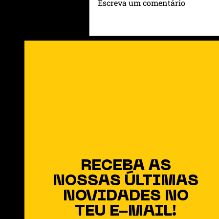
Escreva um comentário
Entre Rótulos e Raízes: O
Que Ainda Sustenta o
Coração no Meio da
Modernidade
RECEBA AS
NOSSAS ÚLTIMAS
NOVIDADES NO
TEU E-MAIL!