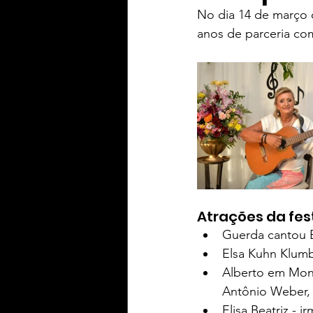
No dia 14 de março 
anos de parceria com
Yaih Informação
Yaih G
Oferecimento BERWALDT Pn
Oferecimento PLAY Padel
Oferecimento Souza Radtke
Atrações da fes
Guerda cantou E
Elsa Kuhn Klumb
Alberto em Mont
Antônio Weber, 
Elisa Beatriz - 