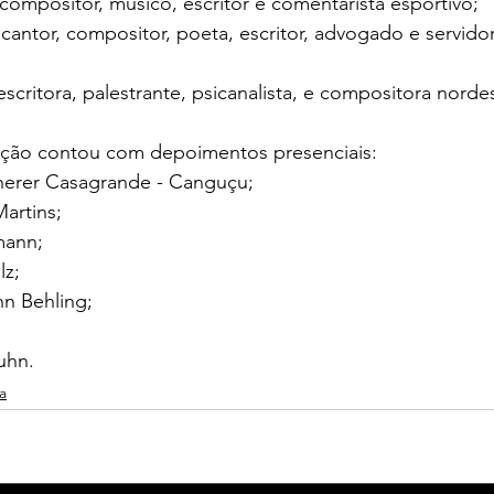
compositor, músico, escritor e comentarista esportivo;
cantor, compositor, poeta, escritor, advogado e servidor
critora, palestrante, psicanalista, e compositora nordes
ação contou com depoimentos presenciais:
cherer Casagrande - Canguçu;
artins;
mann;
lz;
hn Behling;
uhn.
a