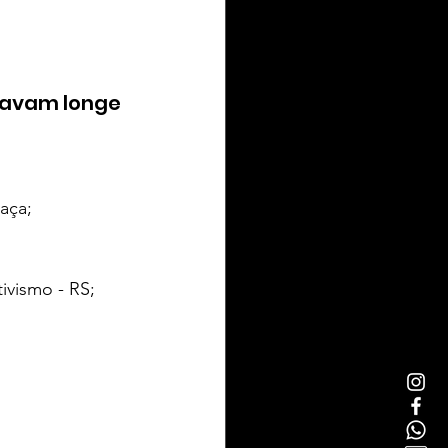
tavam longe 
aça;
ivismo - RS;