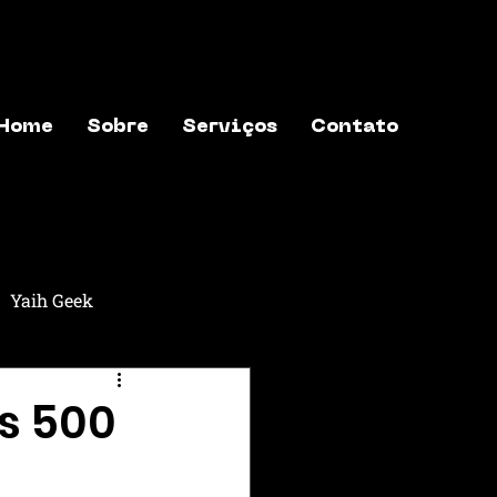
Home
Sobre
Serviços
Contato
Yaih Geek
aih Música
Yaih Astros
s 500
exões
Yaih Finanças