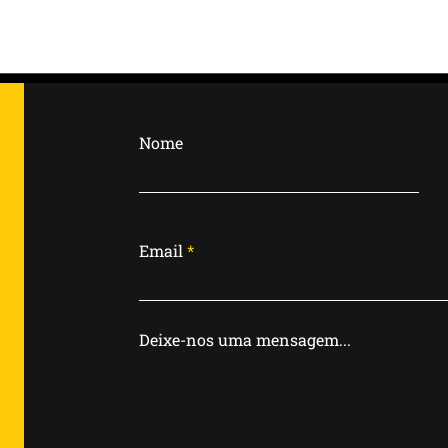
Edição 22 – Aileen
Wuornos: A Mulher que
Rompeu o Arquétipo da
Nome
Violência Feminina
Email
Deixe-nos uma mensagem...