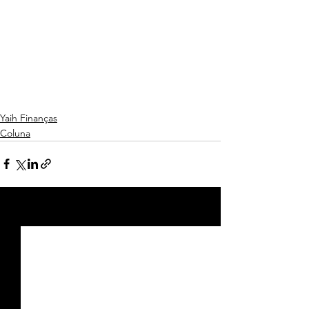
Yaih Finanças
Coluna
Ver tudo
Posts recentes