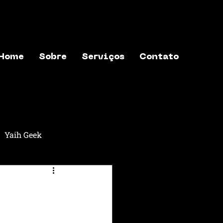
Home
Sobre
Serviços
Contato
Yaih Geek
aih Música
Yaih Astros
exões
Yaih Finanças