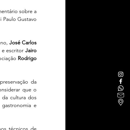
ntário sobre a 
i Paulo Gustavo 
no, 
José Carlos 
e escritor 
Jairo 
ociação 
Rodrigo 
reservação da 
nsiderar que o 
da cultura dos 
 gastronomia e 
os técnicos de 