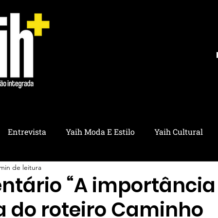
Entrevista
Yaih Moda E Estilo
Yaih Cultural
min de leitura
ria
Yaih Educação
Yaih Pet
Yaih Saúde
Y
tário “A importância
ca do roteiro Caminho
ico
Yaih Utilidades
Yaih Ambiental
Yaih Refl