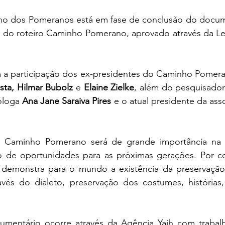
o dos Pomeranos está em fase de conclusão do docume
ca do roteiro Caminho Pomerano, aprovado através da Le
a participação dos ex-presidentes do Caminho Pomera
sta, Hilmar Bubolz 
e
 Elaine Zielke
, além do pesquisador 
óloga 
Ana Jane Saraiva Pires
 e o atual presidente da ass
 Caminho Pomerano será de grande importância na p
o de oportunidades para as próximas gerações. Por co
emonstra para o mundo a existência da preservação 
vés do dialeto, preservação dos costumes, histórias,
mentário ocorre através da Agência Yaih com trabalh