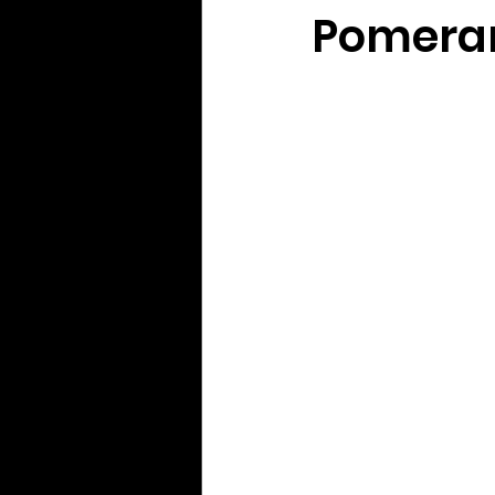
Pomera
Yaih Informação
Yaih G
Oferecimento BERWALDT Pn
Oferecimento PLAY Padel
Oferecimento Souza Radtke