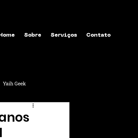
Home
Sobre
Serviços
Contato
Yaih Geek
aih Música
Yaih Astros
 anos
l
exões
Yaih Finanças