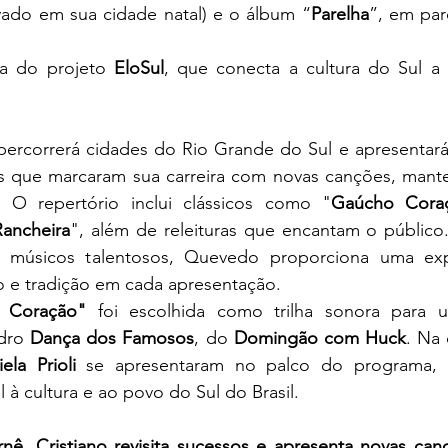
vado em sua cidade natal) e o álbum “
Parelha
”, em par
pa do projeto 
EloSul
, que conecta a cultura do Sul a
percorrerá cidades do Rio Grande do Sul e apresentará
 que marcaram sua carreira com novas canções, mante
. O repertório inclui clássicos como "
Gaúcho Cora
ancheira
", além de releituras que encantam o públic
músicos talentosos, Quevedo proporciona uma exper
e tradição em cada apresentação.
 Coração"
 foi escolhida como trilha sonora para u
dro 
Dança dos Famosos
, do 
Domingão com Huck
. Na 
ela Prioli
 se apresentaram no palco do programa, 
à cultura e ao povo do Sul do Brasil.
, Cristiano revisita sucessos e apresenta novas can