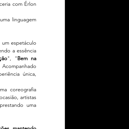
ceria com Érlon 
 uma linguagem 
 um espetáculo 
ndo a essência 
ção
", "
Bem na 
o. Acompanhado 
iência única, 
ma coreografia 
ocasião, artistas 
prestando uma 
ções, mantendo 