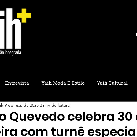
Entrevista
Yaih Moda E Estilo
Yaih Cultural
ih
9 de mai. de 2025
2 min de leitura
ria
Yaih Educação
Yaih Pet
Yaih Saúde
Y
no Quevedo celebra 30
ira com turnê especia
ico
Yaih Utilidades
Yaih Ambiental
Yaih Refl