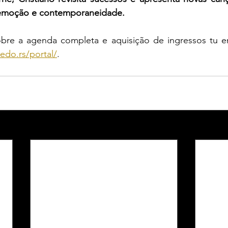
m emoção e contemporaneidade.
vedo.rs/portal/
.