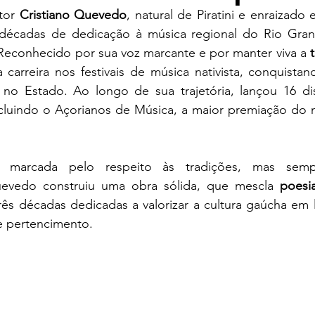
tor 
Cristiano Quevedo
, natural de Piratini e enraizado 
écadas de dedicação à música regional do Rio Gran
ames
Yaih Verão
Oferecimento COOPAR Alimentos
 Reconhecido por sua voz marcante e por manter viva a 
carreira nos festivais de música nativista, conquistand
no Estado. Ao longo de sua trajetória, lançou 16 di
eus
Oferecimento Óptica PARIS
Oferecimento DAN
ncluindo o Açorianos de Música, a maior premiação do m
Oferecimento VitaSana
Oferecimento Agregar Consul
 marcada pelo respeito às tradições, mas semp
evedo construiu uma obra sólida, que mescla 
poesi
rês décadas dedicadas a valorizar a cultura gaúcha em l
e pertencimento.