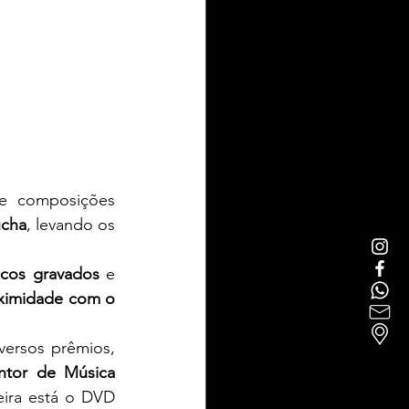
e composições 
úcha
, levando os 
scos gravados
 e 
ximidade com o 
ersos prêmios, 
tor de Música 
eira está o DVD 