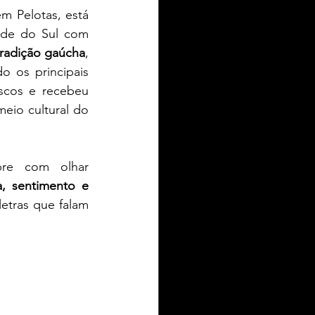
em Pelotas, está 
de do Sul com 
tradição gaúcha
, 
o os principais 
scos e recebeu 
IEL ZIELKE TURISMO
eio cultural do 
toria
re com olhar 
a, sentimento e 
etras que falam 