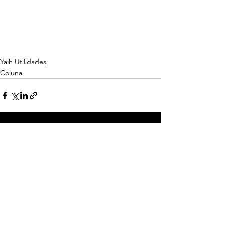
Yaih Utilidades
Coluna
Ver tudo
Posts recentes