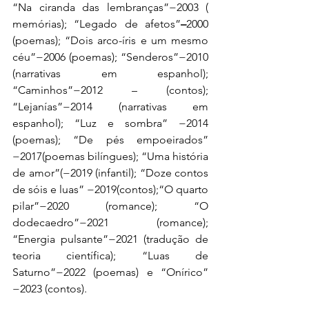
“Na ciranda das lembranças”−2003 ( 
memórias); “Legado de afetos”
–
2000 
(poemas); “Dois arco-íris e um mesmo 
céu”−2006 (poemas); “Senderos”−2010 
(narrativas em espanhol); 
“Caminhos”−2012 – (contos); 
“Lejanías”−2014 (narrativas em 
espanhol); “Luz e sombra” −2014 
(poemas); “De pés empoeirados” 
−2017(poemas bilíngues); “Uma história 
de amor”(−2019 (infantil); “Doze contos 
de sóis e luas” −2019(contos);“O quarto 
pilar”−2020 (romance); “O 
dodecaedro”−2021 (romance); 
“Energia pulsante”−2021 (tradução de 
teoria científica); “Luas de 
Saturno”−2022 (poemas) e “Onírico” 
−2023 (contos).