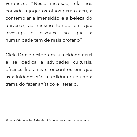
Veroneze: “Nesta incursão, ela nos 
convida a jogar os olhos para o céu, a 
contemplar a imensidão e a beleza do 
universo, ao mesmo tempo em que 
investiga e cavouca no que a 
humanidade tem de mais profano”.
Cleia Dröse reside em sua cidade natal 
e se dedica a atividades culturais, 
oficinas literárias e encontros em que 
as afinidades são a urdidura que une a 
trama do fazer artístico e literário.
Siga Guerda Maria Kunh no Instagram:
https://www.instagram.com/guerdamari
akuhn?