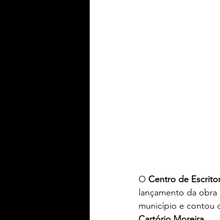
Yaih Informação
Yaih G
Oferecimento BERWALDT Pn
Oferecimento PLAY Padel
Oferecimento Souza Radtke
O 
Centro de Escrito
lançamento da obra 
município e contou 
Cartório Moreira
.