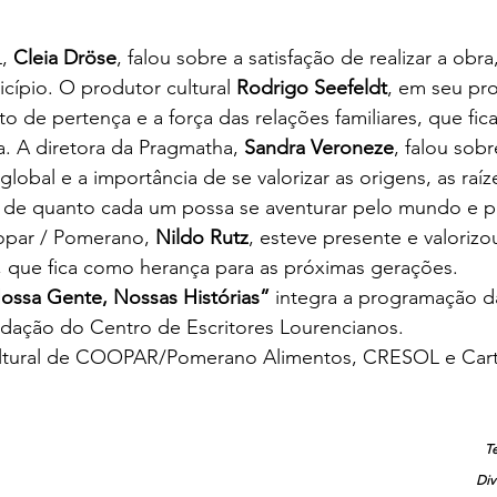
, 
Cleia Dröse
, falou sobre a satisfação de realizar a obra
ípio. O produtor cultural 
Rodrigo Seefeldt
, em seu pr
to de pertença e a força das relações familiares, que fic
. A diretora da Pragmatha, 
Sandra Veroneze
, falou sob
 global e a importância de se valorizar as origens, as raíz
e quanto cada um possa se aventurar pelo mundo e pel
opar / Pomerano, 
Nildo Rutz
, esteve presente e valorizo
o, que fica como herança para as próximas gerações.
ossa Gente, Nossas Histórias”
 integra a programação da
ndação do Centro de Escritores Lourencianos.
ultural de COOPAR/Pomerano Alimentos, CRESOL e Cart
Te
Div