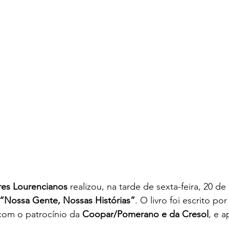
ames
Yaih Verão
Oferecimento COOPAR Alimentos
eus
Oferecimento Óptica PARIS
Oferecimento DAN
Oferecimento VitaSana
Oferecimento Agregar Consul
res Lourencianos
 realizou, na tarde de sexta-feira, 20 de
“Nossa Gente, Nossas Histórias”
. O livro foi escrito po
com o patrocínio da 
Coopar/Pomerano e da Cresol
, e a