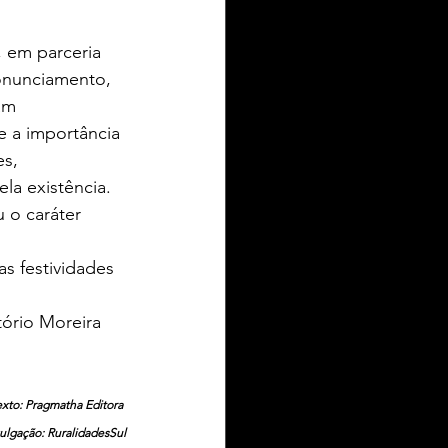
, em parceria 
onunciamento, 
am 
re a importância 
es, 
a existência. 
u o caráter 
s festividades 
ório Moreira
xto: Pragmatha Editora 
ulgação: RuralidadesSul