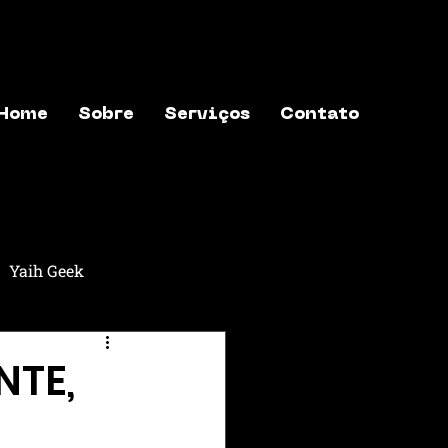
Home
Sobre
Serviços
Contato
Yaih Geek
aih Música
Yaih Astros
NTE,
exões
Yaih Finanças