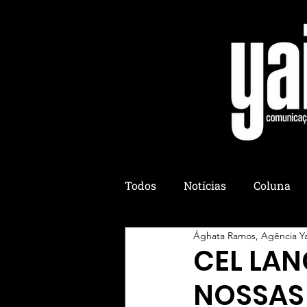
Todos
Notícias
Coluna
Ághata Ramos, Agência Y
Colônia Yaih
Yaih Culiná
CEL LAN
NOSSAS 
Yaih Eventos
Yaih Esotér