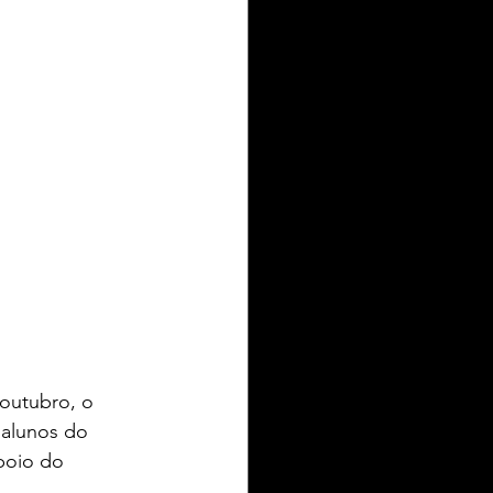
IEL ZIELKE TURISMO
toria
 outubro, o 
r alunos do 
poio do 