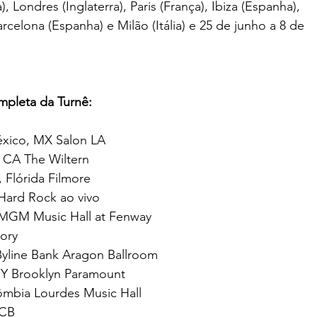
Londres (Inglaterra), Paris (França), Ibiza (Espanha),
rcelona (Espanha) e Milão (Itália) e 25 de junho a 8 de
mpleta da Turnê:
éxico, MX Salon LA
, CA The Wiltern
 Flórida Filmore
Hard Rock ao vivo
 MGM Music Hall at Fenway
tory
Byline Bank Aragon Ballroom
NY Brooklyn Paramount
ômbia Lourdes Music Hall
CCB