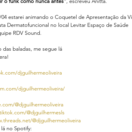
tir o funk como nunca antes"
, escreveu Anitta.
/04 estarei animando o Coquetel de Apresentação da Vi
uta Dermatofuncional no local Levitar Espaço de Saúde
quipe RDV Sound.
o das baladas, me segue lá 
era!
k.com/djguilhermeoliveira
am.com/djguilhermeoliveira/
.com/@djguilhermeoliveira
tiktok.com/@djguilhermesls
.threads.net/@djguilhermeoliveira
lá no Spotify: