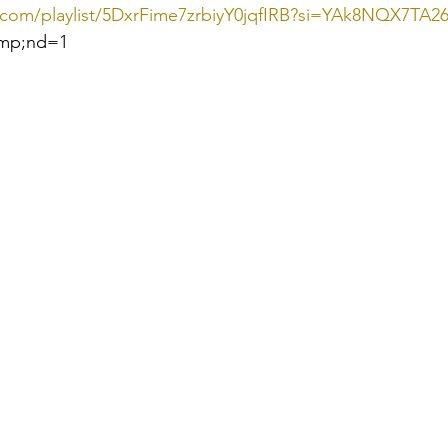
y.com/playlist/5DxrFime7zrbiyY0jqfIRB?si=YAk8NQX7TA26
mp;nd=1