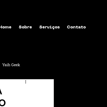
Home
Sobre
Serviços
Contato
Yaih Geek
aih Música
Yaih Astros
A
IO
exões
Yaih Finanças