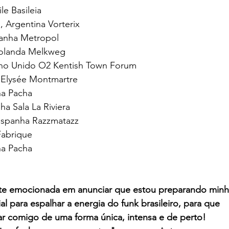
le Basileia
, Argentina Vorterix
manha Metropol
Holanda Melkweg
ino Unido O2 Kentish Town Forum
a Elysée Montmartre
ha Pacha
ha Sala La Riviera
​​Espanha Razzmatazz
 Fabrique
ha Pacha
te emocionada em anunciar que estou preparando min
al para espalhar a energia do funk brasileiro, para que
ar comigo de uma forma única, intensa e de perto!