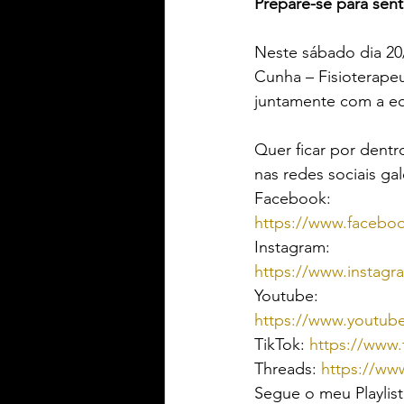
Prepare-se para sen
Neste sábado dia 20
Cunha – Fisioterape
juntamente com a e
Quer ficar por dentr
nas redes sociais gal
Facebook: 
https://www.faceboo
Instagram: 
https://www.instagr
Youtube: 
https://www.youtube
TikTok: 
https://www.
Threads: 
https://www
Segue o meu Playlist 