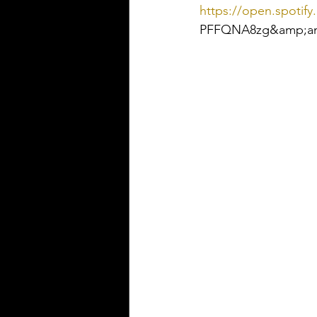
https://open.spotif
PFFQNA8zg&amp;a