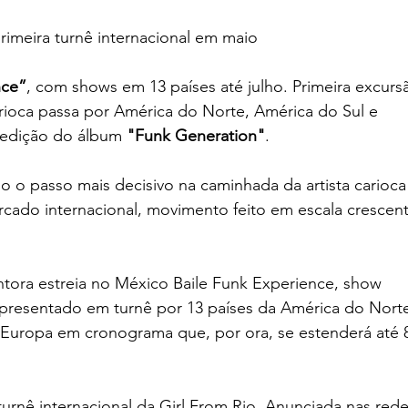
primeira turnê internacional em maio
nce”
, com shows em 13 países até julho. Primeira excurs
arioca passa por América do Norte, América do Sul e
 edição do álbum 
"Funk Generation"
.
io o passo mais decisivo na caminhada da artista carioca
rcado internacional, movimento feito em escala crescen
ntora estreia no México Baile Funk Experience, show
 apresentado em turnê por 13 países da América do Nort
 Europa em cronograma que, por ora, se estenderá até 
 turnê internacional da Girl From Rio. Anunciada nas red