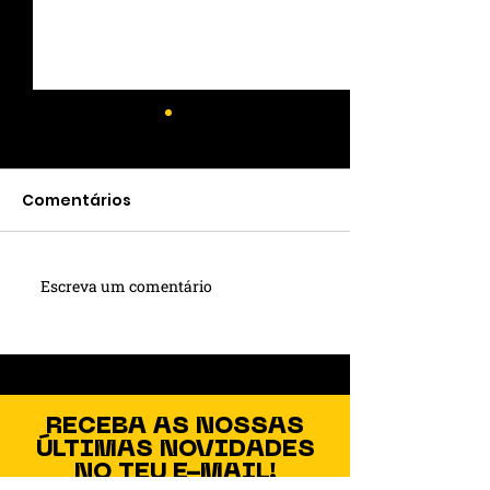
Comentários
Escreva um comentário
🌞 Protetor solar:
Varal Literári
cuidado diário que
será lançado
vai além da estética
próxima quart
na praça cent
São Lourenço 
RECEBA AS NOSSAS
ÚLTIMAS NOVIDADES
NO TEU E-MAIL!