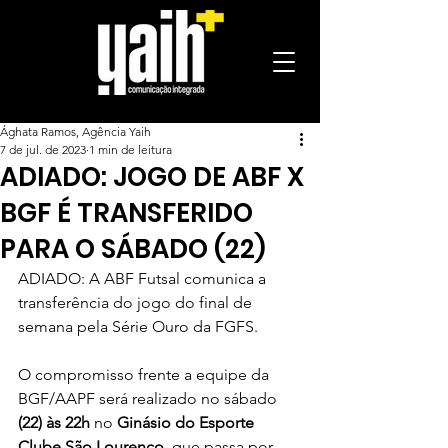
Ághata Ramos, Agência Yaih
7 de jul. de 2023
1 min de leitura
ADIADO: JOGO DE ABF X
BGF É TRANSFERIDO
PARA O SÁBADO (22)
ADIADO: A ABF Futsal comunica a 
transferência do jogo do final de 
semana pela Série Ouro da FGFS. 
O compromisso frente a equipe da 
BGF/AAPF será realizado no sábado
(22) às 22h
 no 
Ginásio do Esporte 
Clube São Lourenço
, que passa por 