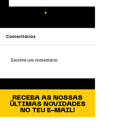
Comentários
Escreva um comentário
🌞 Protetor solar:
Varal Literári
cuidado diário que
será lançado
vai além da estética
próxima quart
na praça cent
São Lourenço 
RECEBA AS NOSSAS
ÚLTIMAS NOVIDADES
NO TEU E-MAIL!