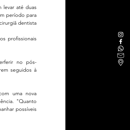
levar até duas 
m período para 
rurgiã dentista 
 profissionais 
rferir no pós-
em seguidos à 
 com uma nova 
ência. "Quanto 
anhar possíveis 