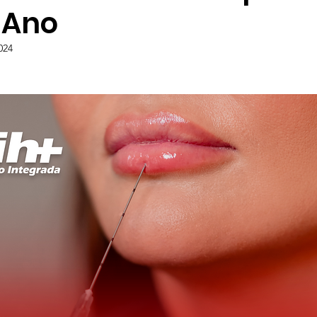
 Ano
ames
Yaih Verão
Oferecimento COOPAR Alimentos
024
eus
Oferecimento Óptica PARIS
Oferecimento DAN
Oferecimento VitaSana
Oferecimento Agregar Consul