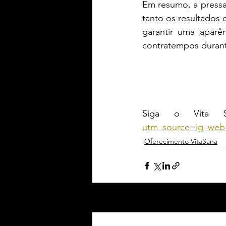
Em resumo, a pressa 
tanto os resultados 
garantir uma aparên
contratempos durant
Siga o Vita S
utm_source=ig_web
Oferecimento VitaSana
Posts Relacionados