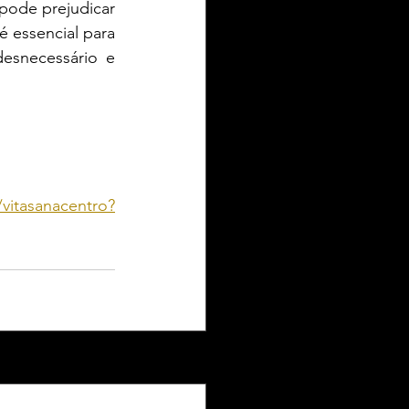
pode prejudicar 
 essencial para 
esnecessário e 
vitasanacentro?
Ver tudo