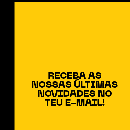
SANA Não deixe seus
procedimentos estéticos
para o fim do ano:
planeje-se e garanta
resultados naturais
RECEBA AS
NOSSAS ÚLTIMAS
NOVIDADES NO
TEU E-MAIL!