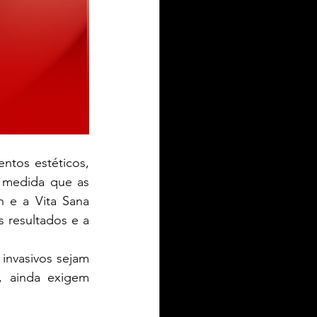
tos estéticos, 
 medida que as 
 e a Vita Sana 
 resultados e a 
nvasivos sejam 
, ainda exigem 