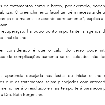
is de tratamentos como o botox, por exemplo, podem 
abilizar. O preenchimento facial também necessita de u
reça e o material se assente corretamente", explica a ci
mann.
ecuperação, há outro ponto importante: a agenda dos
no final do ano. 
er considerado é que o calor do verão pode inte
sco de complicações aumenta se os cuidados não for
 a aparência desejada nas festas ou iniciar o ano
mos que os tratamentos sejam planejados com anteced
, melhor será o resultado e mais tempo terá para acomp
 a Dra. Beth Bergmann.