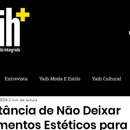
Entrevista
Yaih Moda E Estilo
Yaih Cultural
 2024
2 min de leitura
ria
Yaih Educação
Yaih Pet
Yaih Saúde
Y
tância de Não Deixar
mentos Estéticos para
ico
Yaih Utilidades
Yaih Ambiental
Yaih Refl