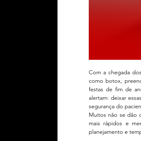
Com a chegada dos 
como botox, preench
festas de fim de an
alertam: deixar ess
segurança do pacien
Muitos não se dão 
mais rápidos e meno
planejamento e tem