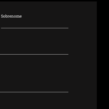
dado vai além da
rência
Sobrenome