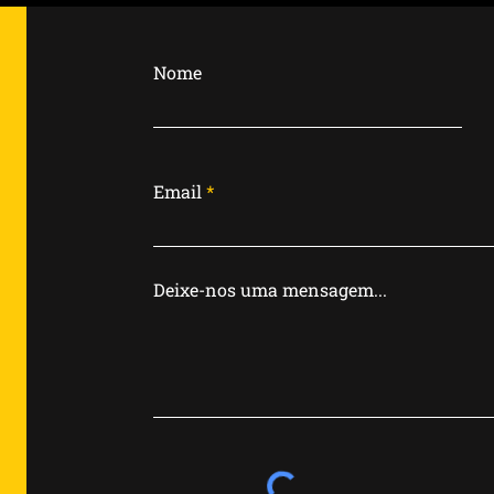
Escovação das Crianças
cui
– Você comete algum
apa
Nome
deles?
Email
Deixe-nos uma mensagem...