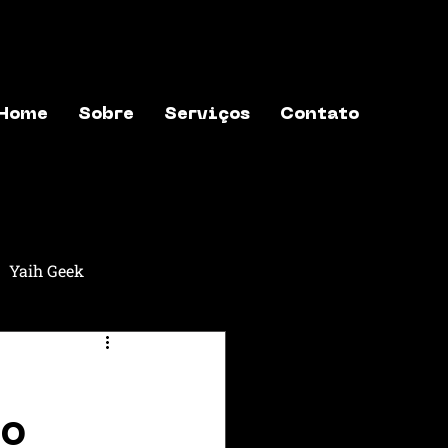
Home
Sobre
Serviços
Contato
Yaih Geek
aih Música
Yaih Astros
 o
exões
Yaih Finanças