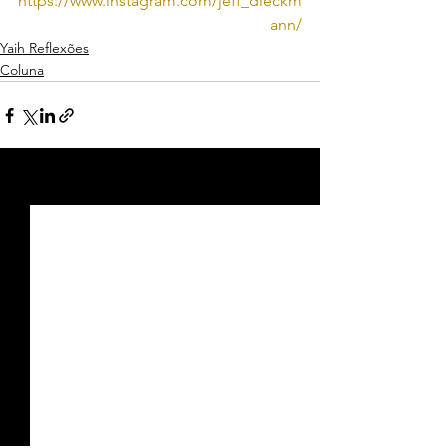
https://www.instagram.com/jeff_dieckm
ann/
Yaih Reflexões
Coluna
Ver tudo
Posts recentes