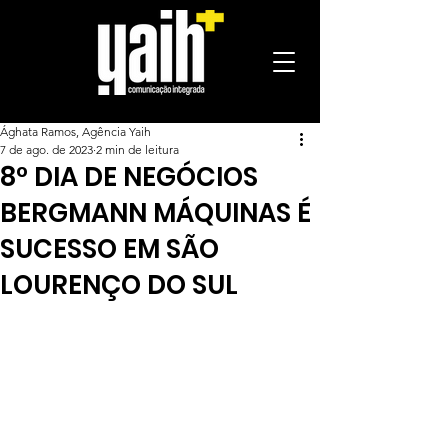
Ághata Ramos, Agência Yaih
7 de ago. de 2023
2 min de leitura
8° DIA DE NEGÓCIOS
BERGMANN MÁQUINAS É
SUCESSO EM SÃO
LOURENÇO DO SUL
Mais de 6000 pessoas se reuniram no 
Sindicato Rural ao longo da tarde de 
sábado (05) para participar do 
aguardado 8° Dia de Negócios da 
Bergmann Máquinas. O evento, que 
não só proporcionou uma excelente 
plataforma de negócios, mas também 