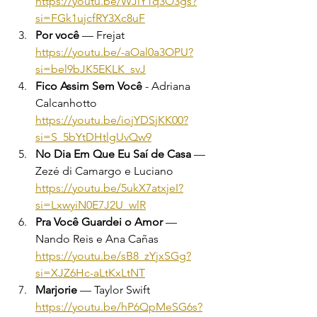
https://youtu.be/WJiY1q3O3gs?
si=FGk1ujcfRY3Xc8uF
Por você
 — Frejat 
https://youtu.be/-aOal0a3OPU?
si=bel9bJK5EKLK_svJ
Fico Assim Sem Você
 - Adriana 
Calcanhotto 
https://youtu.be/iojYDSjKK00?
si=S_5bYtDHtlgUvQw9
No Dia Em Que Eu Saí de Casa
 — 
Zezé di Camargo e Luciano 
https://youtu.be/5ukX7atxjeI?
si=LxwyiN0E7J2U_wlR
Pra Você Guardei o Amor
 — 
Nando Reis e Ana Cañas 
https://youtu.be/sB8_zYjxSGg?
si=XJZ6Hc-aLtKxLtNT
Marjorie 
— Taylor Swift 
https://youtu.be/hP6QpMeSG6s?