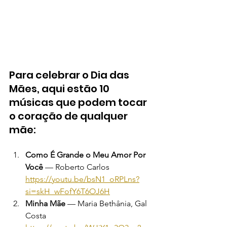
Para celebrar o Dia das 
Mães, aqui estão 10 
músicas que podem tocar 
o coração de qualquer 
mãe:
Como É Grande o Meu Amor Por 
Você
 — Roberto Carlos 
https://youtu.be/bsN1_oRPLns?
si=skH_wFofY6T6OJ6H
Minha Mãe
 — Maria Bethânia, Gal 
Costa 