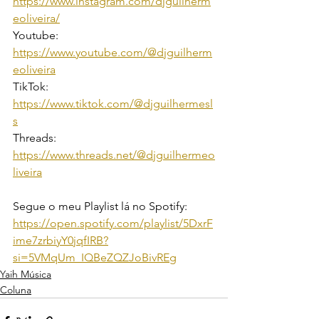
https://www.instagram.com/djguilherm
eoliveira/
Youtube: 
https://www.youtube.com/@djguilherm
eoliveira
TikTok: 
https://www.tiktok.com/@djguilhermesl
s
Threads: 
https://www.threads.net/@djguilhermeo
liveira
Segue o meu Playlist lá no Spotify:
https://open.spotify.com/playlist/5DxrF
ime7zrbiyY0jqfIRB?
si=5VMqUm_IQBeZQZJoBivREg
Yaih Música
Coluna