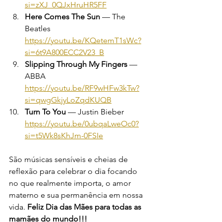
si=zXJ_0QJxHruHR5FF
Here Comes The Sun 
— The 
Beatles 
https://youtu.be/KQetemT1sWc?
si=6t9A800ECC2V23_B
Slipping Through My Fingers 
— 
ABBA 
https://youtu.be/RF9wHFw3kTw?
si=qwgGkjyLoZqdKUQB
Turn To You
 — Justin Bieber 
https://youtu.be/0ubqaLweOc0?
si=t5Wk8sKhJm-0FSIe
São músicas sensíveis e cheias de 
reflexão para celebrar o dia focando 
no que realmente importa, o amor 
materno e sua permanência em nossa 
vida. 
Feliz Dia das Mães para todas as 
mamães do mundo!!!