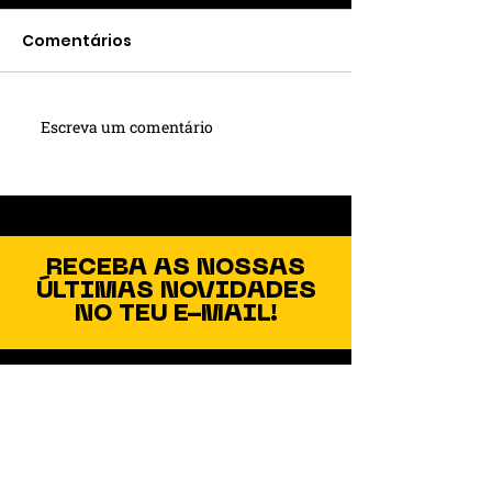
Comentários
Escreva um comentário
Estantes de Aço:
Arquivos de A
Organização, Estilo e
Segurança e
Versatilidade Para
Durabilidade 
Todos os Ambientes
Organização 
Documentos
RECEBA AS NOSSAS
ÚLTIMAS NOVIDADES
NO TEU E-MAIL!
Nome
Sobrenome