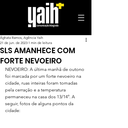
Ághata Ramos, Agência Yaih
21 de jun. de 2023
1 min de leitura
SLS AMANHECE COM
FORTE NEVOEIRO
NEVOEIRO: A última manhã de outono 
foi marcada por um forte nevoeiro na 
cidade, ruas inteiras foram tomadas 
pela cerração e a temperatura 
permaneceu na casa dos 13/14°. A 
seguir, fotos de alguns pontos da 
cidade: 